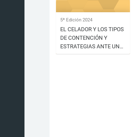
5ª Edición 2024
EL CELADOR Y LOS TIPOS
DE CONTENCIÓN Y
ESTRATEGIAS ANTE UN
PACIENTE AGITADO.
Matrícula: del 14 de octubre al
RECONOCIMIENTO DS. 5º
28 de octubre Realización: del
30 de octubre al ...
EDICIÓN. 2024