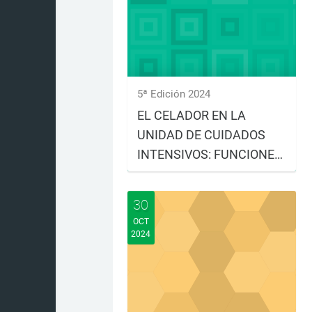
5ª Edición 2024
EL CELADOR EN LA
UNIDAD DE CUIDADOS
INTENSIVOS: FUNCIONES
Y ORGANIZACIÓN
Matrícula: del 14 de octubre al
28 de octubre Realización: del
30
30 de octubre al ...
OCT
2024