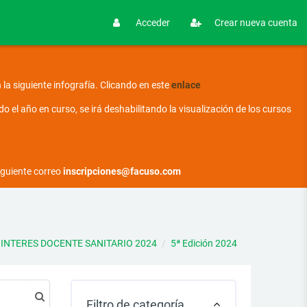
Acceder
Crear nueva cuenta
la siguiente infografía.
Clicando en este
enlace
 el año en curso, se irá deshabilitando la visualización de los cursos
siguiente correo
inscripciones@facuso.com
INTERES DOCENTE SANITARIO 2024
5ª Edición 2024
Filtro de categoría