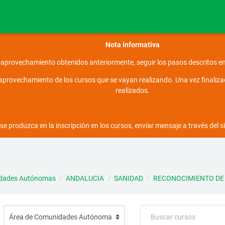
Nota informativa
 aprovechamiento obtenidos anteriormente, seguir los pasos descritos en 
provechamiento de los cursos que se vayan realizando. Una vez finalizado
realizados.
se produzca en la inscripción en los cursos, enviar mensaje a través del 
idades Autónomas
ANDALUCIA
SANIDAD
RECONOCIMIENTO DE 
Buscar cursos