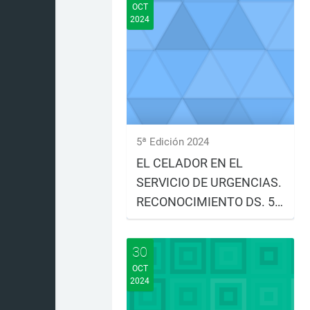
OCT
2024
5ª Edición 2024
EL CELADOR EN EL
SERVICIO DE URGENCIAS.
RECONOCIMIENTO DS. 5º
EDICIÓN. 2024
Matrícula: del 14 de octubre al
28 de octubre Realización: del
30
30 de octubre al ...
OCT
2024